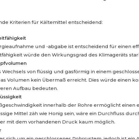
nde Kriterien für Kältemittel entscheidend:
tfähigkeit
rgieaufnahme und -abgabe ist entscheidend für einen effe
itfähigkeit würde den Wirkungsgrad des Klimageräts star
mpfvolumen
 Wechsels von flüssig und gasförmig in einem geschlosse
 das Volumen kein Übermaß erreicht. Dies würde einen 
veren Aufbau bedeuten.
üssigkeit
eßgeschwindigkeit innerhalb der Rohre ermöglicht einen ef
ssige Mittel zäh wie Honig sein, wäre ein Durchfluss dur
r mit dem vorhandenen Druck kaum möglich.
r
s sich um ein geschlossenes Rohrsystem, jedoch ist ein Au