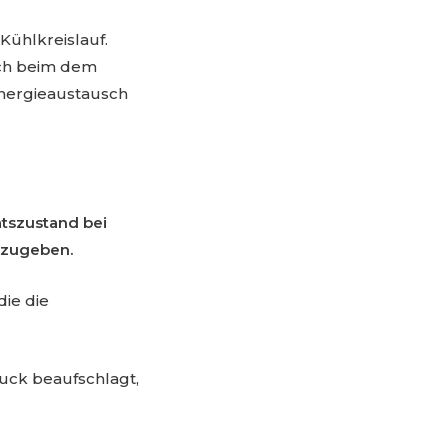
Kühlkreislauf.
ich beim dem
Energieaustausch
tszustand bei
bzugeben.
ie die
uck beaufschlagt,