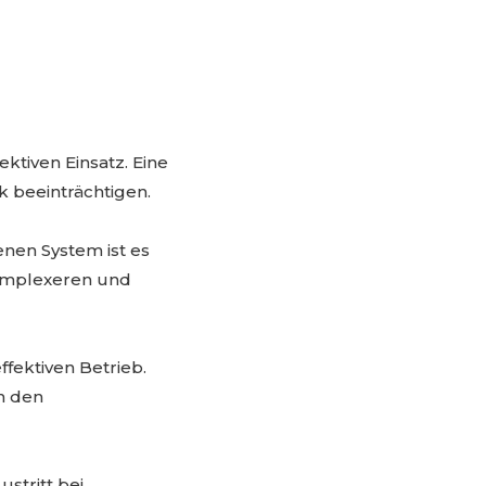
ktiven Einsatz. Eine
k beeinträchtigen.
nen System ist es
komplexeren und
fektiven Betrieb.
ch den
stritt bei