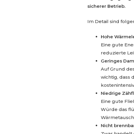
sicherer Betrieb.
Im Detail sind folge
Hohe Wärmelei
Eine gute Ene
reduzierte Le
Geringes Da
Auf Grund des
wichtig, dass
kostenintensi
Niedrige Zähfl
Eine gute Fli
Würde das flü
Wärmetausche
Nicht brennba
Zwar handelt e